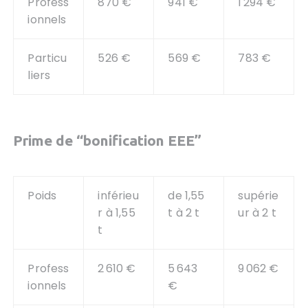
Profess
870 €
941 €
1 294 €
ionnels
Particu
526 €
569 €
783 €
liers
Prime de “bonification EEE”
Poids
inférieu
de 1,55
supérie
r à 1,55
t à 2 t
ur à 2 t
t
Profess
2 610 €
5 643
9 062 €
ionnels
€