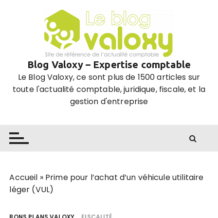
P
a
s
s
e
Blog Valoxy – Expertise comptable
r
Le Blog Valoxy, ce sont plus de 1500 articles sur
a
toute l'actualité comptable, juridique, fiscale, et la
u
gestion d'entreprise
c
o
n
t
e
n
u
Accueil
»
Prime pour l’achat d’un véhicule utilitaire
léger (VUL)
BONS PLANS VALOXY
FISCALITÉ