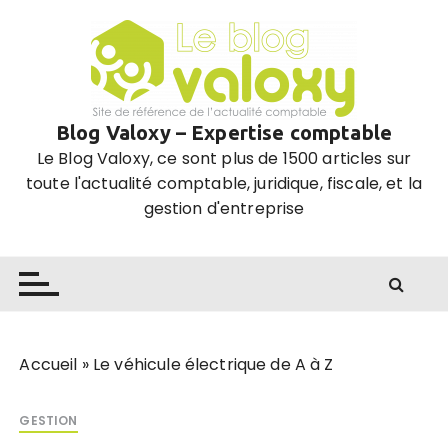
P
a
s
s
e
Blog Valoxy – Expertise comptable
r
Le Blog Valoxy, ce sont plus de 1500 articles sur
a
toute l'actualité comptable, juridique, fiscale, et la
u
gestion d'entreprise
c
o
n
t
e
n
u
Accueil
»
Le véhicule électrique de A à Z
GESTION