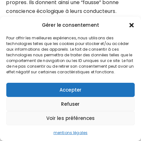
propres. Ils donnent ainsi une “fausse” bonne
conscience écologique à leurs conducteurs.
Gérer le consentement
Le législateur ne s’y est pas trompé, qui diminue
chaque année les avantages liés à ces véhicules.
Pour offrir les meilleures expériences, nous utilisons des
technologies telles que les cookies pour stocker et/ou accéder
Et les acheteurs eux-mêmes devraient se pencher
aux informations des appareils. Le fait de consentir à ces
sur le prix de revente (occasion) de ces véhicules.
technologies nous permettra de traiter des données telles que le
comportement de navigation ou les ID uniques sur ce site. Le fait
Il risque fort de chuter drastiquement au vu des
de ne pas consentir ou de retirer son consentement peut avoir un
effet négatif sur certaines caractéristiques et fonctions.
évolutions législatives de plus en plus restrictives
imposées par l’Europe.
Accepter
Retrouvez aussi nos articles sur le
Refuser
blog de Valoxy :
Voir les préférences
Et si on allait travailler en vélo ?
mentions légales