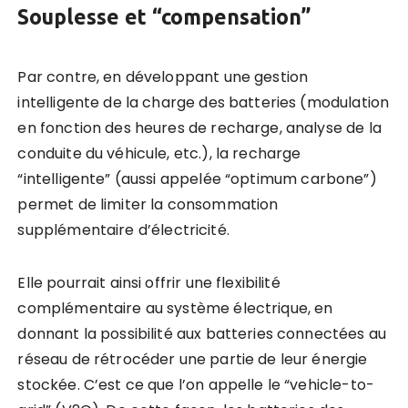
Souplesse et “compensation”
Par contre, en développant une gestion
intelligente de la charge des batteries (modulation
en fonction des heures de recharge, analyse de la
conduite du véhicule, etc.), la recharge
“intelligente” (aussi appel
é
e “optimum carbone”)
permet de limiter la consommation
suppl
é
mentaire d’
é
lectricit
é
.
Elle pourrait ainsi offrir une flexibilit
é
compl
é
mentaire au syst
è
me
é
lectrique, en
donnant la possibilité aux batteries connectées au
réseau de rétrocéder une partie de leur énergie
stockée. C’est ce que l’on appelle le “vehicle-to-