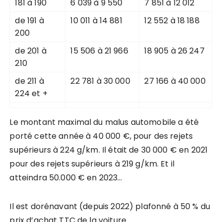
181 à 190
6 039 à 9 550
7 851 à 12 012
de 191 à
10 011 à 14 881
12 552 à 18 188
200
de 201 à
15 506 à 21 966
18 905 à 26 247
210
de 211 à
22 781 à 30 000
27 166 à 40 000
224 et +
Le montant maximal du malus automobile a été
porté cette année à 40 000 €, pour des rejets
supérieurs à 224 g/km. Il était de 30 000 € en 2021
pour des rejets supérieurs à 219 g/km. Et il
atteindra 50.000 € en 2023…
Il est dorénavant (depuis 2022) plafonné à 50 % du
prix d’achat TTC de la voiture.