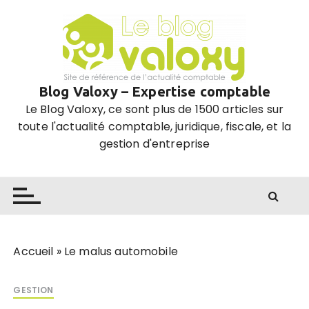
P
a
s
s
e
Blog Valoxy – Expertise comptable
r
Le Blog Valoxy, ce sont plus de 1500 articles sur
a
toute l'actualité comptable, juridique, fiscale, et la
u
gestion d'entreprise
c
o
n
t
e
n
u
Accueil
»
Le malus automobile
GESTION