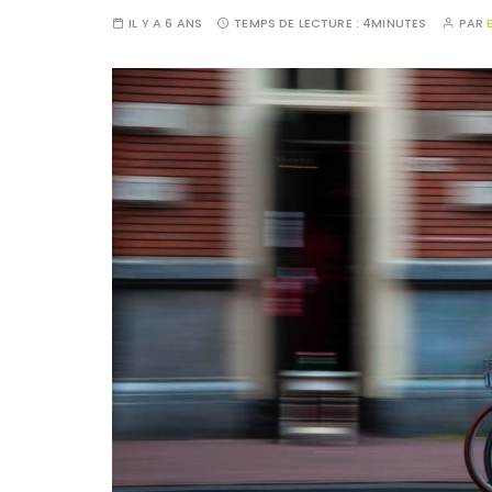
IL Y A 6 ANS
TEMPS DE LECTURE :
4MINUTES
PAR