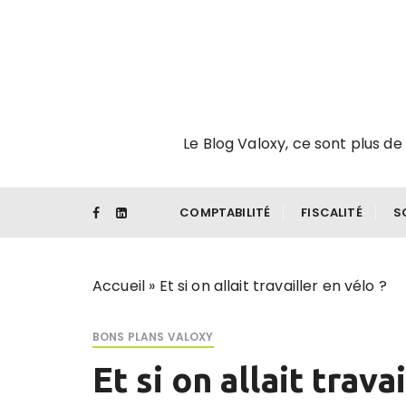
P
a
s
s
e
r
Le Blog Valoxy, ce sont plus de 
a
u
c
o
COMPTABILITÉ
FISCALITÉ
S
n
t
e
Accueil
»
Et si on allait travailler en vélo ?
n
u
BONS PLANS VALOXY
Et si on allait trava