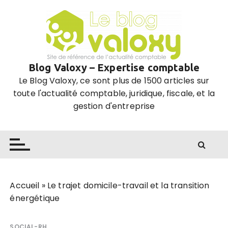
P
a
s
s
e
Blog Valoxy – Expertise comptable
r
Le Blog Valoxy, ce sont plus de 1500 articles sur
a
toute l'actualité comptable, juridique, fiscale, et la
u
gestion d'entreprise
c
o
n
t
e
n
u
Accueil
»
Le trajet domicile-travail et la transition
énergétique
SOCIAL-RH