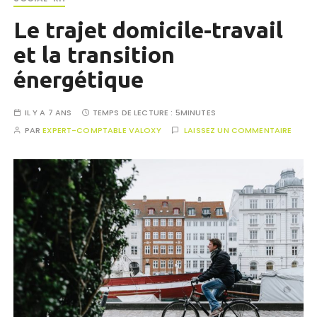
Le trajet domicile-travail
et la transition
énergétique
IL Y A 7 ANS
TEMPS DE LECTURE :
5MINUTES
PAR
EXPERT-COMPTABLE VALOXY
LAISSEZ UN COMMENTAIRE