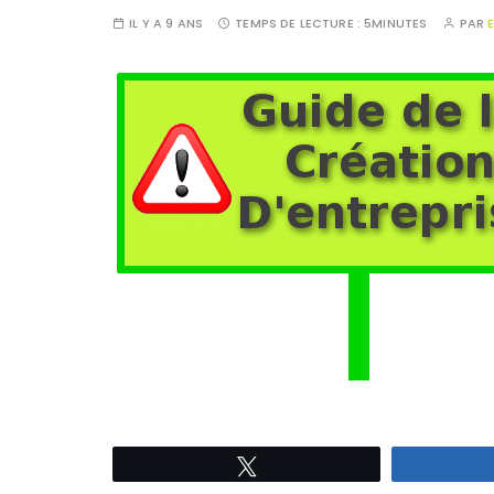
IL Y A 9 ANS
TEMPS DE LECTURE :
5MINUTES
PAR
Tweetez