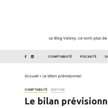
P
a
s
s
e
r
Le Blog Valoxy, ce sont plus de 
a
u
c
o
COMPTABILITÉ
FISCALITÉ
S
n
t
e
Accueil
»
Le bilan prévisionnel
n
u
COMPTABILITÉ
GESTION
Le bilan prévisionn