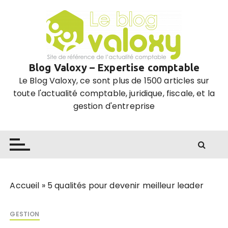
P
a
s
s
e
Blog Valoxy – Expertise comptable
r
Le Blog Valoxy, ce sont plus de 1500 articles sur
a
toute l'actualité comptable, juridique, fiscale, et la
u
gestion d'entreprise
c
o
n
t
e
n
u
Accueil
»
5 qualités pour devenir meilleur leader
GESTION