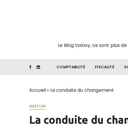
P
a
s
s
e
r
Le Blog Valoxy, ce sont plus de 
a
u
c
o
COMPTABILITÉ
FISCALITÉ
S
n
t
e
Accueil
»
La conduite du changement
n
u
GESTION
La conduite du ch