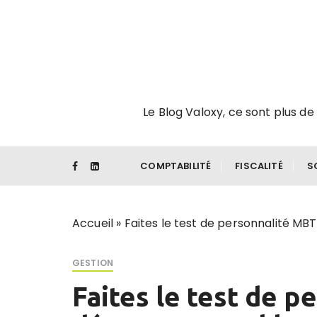
P
a
s
s
e
r
Le Blog Valoxy, ce sont plus de 
a
u
c
o
COMPTABILITÉ
FISCALITÉ
S
n
t
e
Accueil
»
Faites le test de personnalité MBT
n
u
GESTION
Faites le test de p