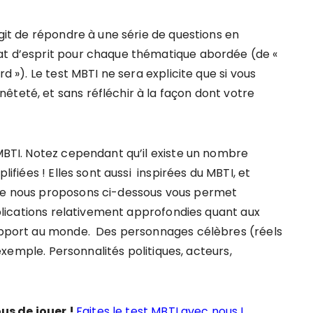
agit de répondre à une série de questions en
tat d’esprit pour chaque thématique abordée (de «
rd »). Le test MBTI ne sera explicite que si vous
êteté, et sans réfléchir à la façon dont votre
 MBTI. Notez cependant qu’il existe un nombre
lifiées ! Elles sont aussi inspirées du MBTI, et
que nous proposons ci-dessous vous permet
explications relativement approfondies quant aux
 rapport au monde. Des personnages célèbres (réels
d’exemple. Personnalités politiques, acteurs,
us de jouer !
Faites le test MBTI avec nous !