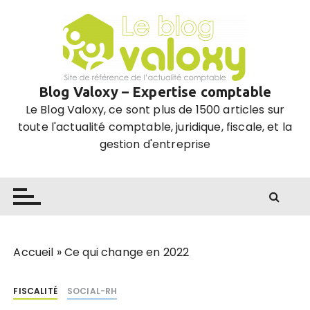
P
a
s
s
e
Blog Valoxy – Expertise comptable
r
Le Blog Valoxy, ce sont plus de 1500 articles sur
a
toute l'actualité comptable, juridique, fiscale, et la
u
gestion d'entreprise
c
o
n
t
e
n
u
Accueil
»
Ce qui change en 2022
FISCALITÉ
SOCIAL-RH