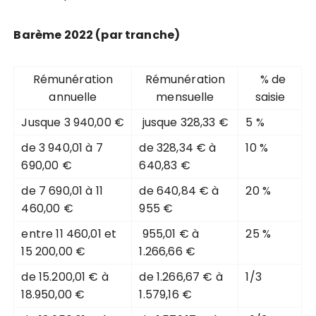
Bar
è
me 2022 (par tranche)
Rémunération
Rémunération
% de
annuelle
mensuelle
saisie
Jusque 3 940,00 €
jusque 328,33 €
5 %
de 3 940,01 à 7
de 328,34 € à
10 %
690,00 €
640,83 €
de 7 690,01 à 11
de 640,84 € à
20 %
460,00 €
955 €
entre 11 460,01 et
955,01 € à
25 %
15 200,00 €
1.266,66 €
de 15.200,01 € à
de 1.266,67 € à
1/3
18.950,00 €
1.579,16 €