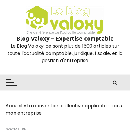
P
a
s
s
e
Blog Valoxy – Expertise comptable
r
Le Blog Valoxy, ce sont plus de 1500 articles sur
a
toute l'actualité comptable, juridique, fiscale, et la
u
gestion d'entreprise
c
o
n
t
e
n
u
Accueil
»
La convention collective applicable dans
mon entreprise
SOCIAL-RH