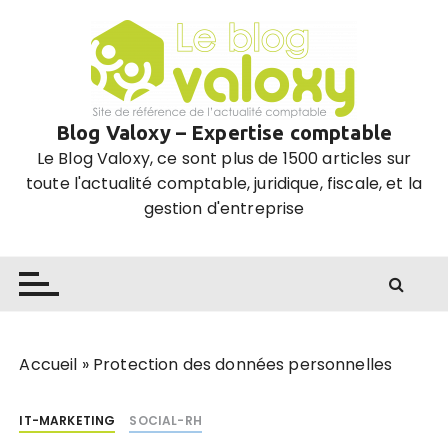
P
a
s
s
e
Blog Valoxy – Expertise comptable
r
Le Blog Valoxy, ce sont plus de 1500 articles sur
a
toute l'actualité comptable, juridique, fiscale, et la
u
gestion d'entreprise
c
o
n
t
e
n
u
Accueil
»
Protection des données personnelles
IT-MARKETING
SOCIAL-RH