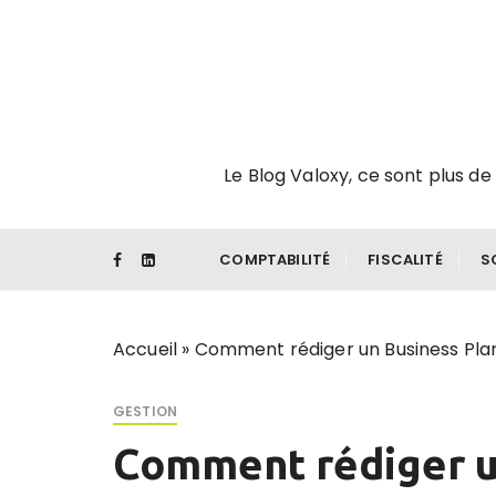
P
a
s
s
e
r
Le Blog Valoxy, ce sont plus de 
a
u
c
o
COMPTABILITÉ
FISCALITÉ
S
n
t
e
Accueil
»
Comment rédiger un Business Pla
n
u
GESTION
Comment rédiger u