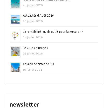
e
28 juillet 2026
s
Actualités d’Août 2026
p
28 juillet 2026
u
La rentabilité : quels outils pour la mesurer ?
b
24 juillet 2026
l
Le CDD « d’usage »
i
23 juillet 2026
c
a
Cession de titres de SCI
16 juillet 2026
t
i
o
n
s
newsletter