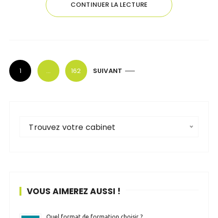
CONTINUER LA LECTURE
P
1
…
162
SUIVANT
a
g
i
n
Trouvez votre cabinet
a
t
i
o
VOUS AIMEREZ AUSSI !
n
d
Quel format de formation choisir ?