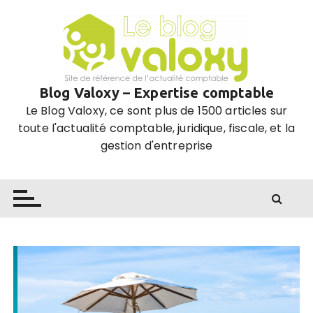
P
a
s
s
e
Blog Valoxy – Expertise comptable
r
Le Blog Valoxy, ce sont plus de 1500 articles sur
a
toute l'actualité comptable, juridique, fiscale, et la
u
gestion d'entreprise
c
o
n
t
e
n
u