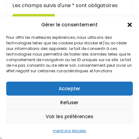
Les champs suivis d'une * sont obligatoires
Gérer le consentement
Pour offrir les meilleures expériences, nous utilisons des
technologies telles que les cookies pour stocker et/ou accéder
aux informations des appareils. Le fait de consentir à ces
technologies nous permettra de traiter des données telles que le
comportement de navigation ou les ID uniques sur ce site. Le fait
Commentaires récents
de ne pas consentir ou de retirer son consentement peut avoir un
effet négatif sur certaines caractéristiques et fonctions.
Determinant Calculator
sur
Contourner
les filtres anti-spam dans une campagne
Accepter
e-mailing
Refuser
Cherif
sur
Préparer sa demande de
retraite
Voir les préférences
Department of Computer Science
sur
mentions légales
Connaître et maîtriser votre taux de