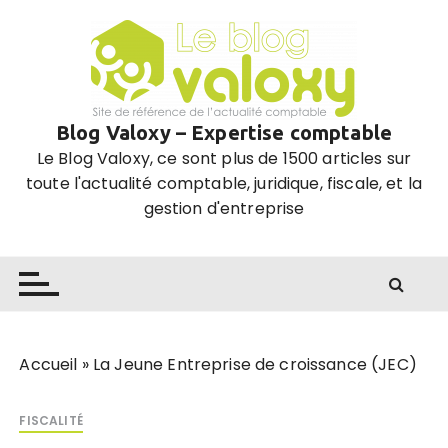
P
a
s
s
e
Blog Valoxy – Expertise comptable
r
Le Blog Valoxy, ce sont plus de 1500 articles sur
a
toute l'actualité comptable, juridique, fiscale, et la
u
gestion d'entreprise
c
o
n
t
e
n
u
Accueil
»
La Jeune Entreprise de croissance (JEC)
FISCALITÉ