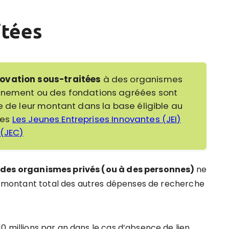
itées
novation sous-traitées
à des organismes
ignement ou des fondations agréées sont
e de leur montant dans la base éligible au
cles
Les Jeunes Entreprises Innovantes (JEI)
 (JEC)
 des organismes privés (ou à des personnes)
ne
 le montant total des autres dépenses de recherche
10 millions par an dans le cas d’absence de lien