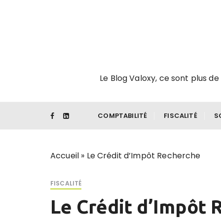
P
a
s
s
e
r
Le Blog Valoxy, ce sont plus de 
a
u
c
o
COMPTABILITÉ
FISCALITÉ
S
n
t
e
Accueil
»
Le Crédit d’Impôt Recherche
n
u
FISCALITÉ
Le Crédit d’Impôt 