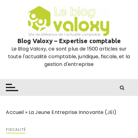
P
a
s
s
e
Blog Valoxy – Expertise comptable
r
Le Blog Valoxy, ce sont plus de 1500 articles sur
a
toute l'actualité comptable, juridique, fiscale, et la
u
gestion d'entreprise
c
o
n
t
e
n
u
Accueil
»
La Jeune Entreprise Innovante (JEI)
FISCALITÉ