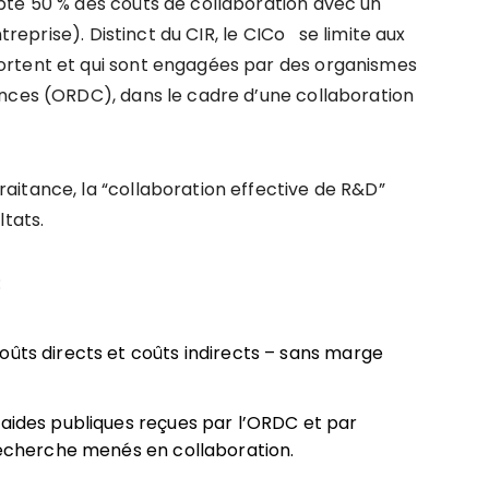
pte 50 % des coûts de collaboration avec un
ntreprise). Distinct du CIR, le CICo se limite aux
ortent et qui sont engagées par des organismes
ances (ORDC), dans le cadre d’une collaboration
itance, la “collaboration effective de R&D”
ltats.
:
oûts directs et coûts indirects – sans marge
 aides publiques reçues par l’ORDC et par
 recherche menés en collaboration.