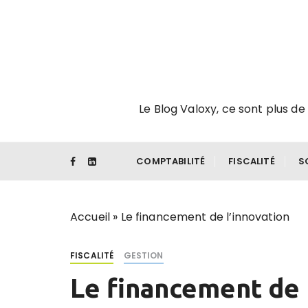
P
a
s
s
e
r
Le Blog Valoxy, ce sont plus de 
a
u
c
o
COMPTABILITÉ
FISCALITÉ
S
n
t
e
Accueil
»
Le financement de l’innovation
n
u
FISCALITÉ
GESTION
Le financement de 