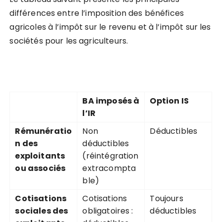
différences entre l’imposition des bénéfices
agricoles à l’impôt sur le revenu et à l’impôt sur les
sociétés pour les agriculteurs.
BA imposés à
Option IS
l’IR
Rémunératio
Non
Déductibles
n des
déductibles
exploitants
(réintégration
ou associés
extracompta
ble)
Cotisations
Cotisations
Toujours
sociales des
obligatoires :
déductibles