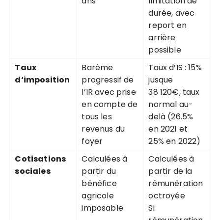
ans
limitation de
durée, avec
report en
arrière
possible
Taux
Barème
Taux d’IS : 15%
d‘imposition
progressif de
jusque
l’IR avec prise
38 120€, taux
en compte de
normal au-
tous les
delà (26.5%
revenus du
en 2021 et
foyer
25% en 2022)
Cotisations
Calculées à
Calculées à
sociales
partir du
partir de la
bénéfice
rémunération
agricole
octroyée
imposable
Si