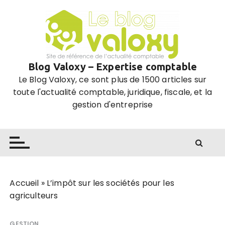
P
a
s
s
e
Blog Valoxy – Expertise comptable
r
Le Blog Valoxy, ce sont plus de 1500 articles sur
a
toute l'actualité comptable, juridique, fiscale, et la
u
gestion d'entreprise
c
o
n
t
e
n
u
Accueil
»
L’impôt sur les sociétés pour les
agriculteurs
GESTION