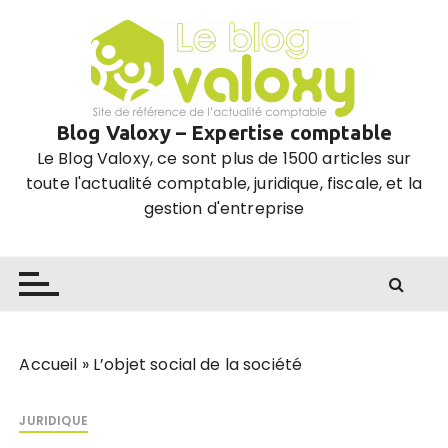
P
a
s
s
e
Blog Valoxy – Expertise comptable
r
Le Blog Valoxy, ce sont plus de 1500 articles sur
a
toute l'actualité comptable, juridique, fiscale, et la
u
gestion d'entreprise
c
o
n
t
e
n
u
Accueil
»
L’objet social de la société
JURIDIQUE