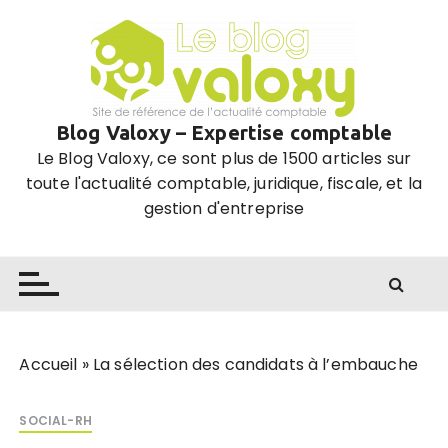
P
a
s
s
e
Blog Valoxy – Expertise comptable
r
Le Blog Valoxy, ce sont plus de 1500 articles sur
a
toute l'actualité comptable, juridique, fiscale, et la
u
gestion d'entreprise
c
o
n
t
e
n
u
Accueil
»
La sélection des candidats à l’embauche
SOCIAL-RH