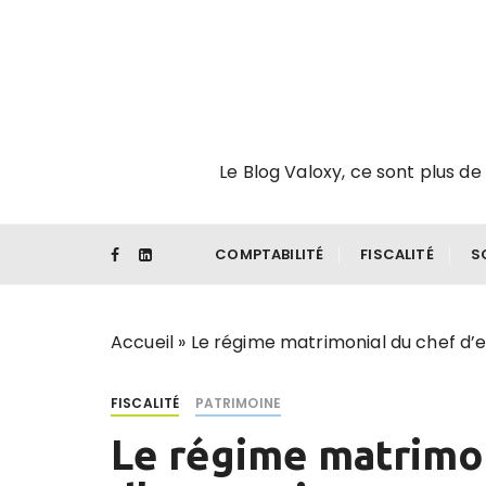
P
a
s
s
e
r
Le Blog Valoxy, ce sont plus de 
a
u
c
o
COMPTABILITÉ
FISCALITÉ
S
n
t
e
Accueil
»
Le régime matrimonial du chef d’
n
u
FISCALITÉ
PATRIMOINE
Le régime matrimon