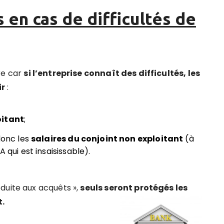
 en cas de difficultés de
re car
si l’entreprise connaît des difficultés, les
ir
:
oitant
;
onc les
salaires du conjoint non exploitant
(à
 qui est insaisissable).
duite aux acquêts »,
seuls seront protégés les
t.