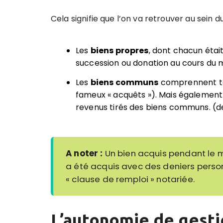
Cela signifie que l’on va retrouver au sein 
Les
biens propres
, dont chacun étai
succession ou donation au cours du 
Les
biens communs
comprennent tou
fameux « acquêts »). Mais également l
revenus tirés des biens communs. (d
A noter :
Un bien acquis pendant le ma
a été acquis avec des deniers personn
« clause de remploi » notariée.
L’autonomie de gesti