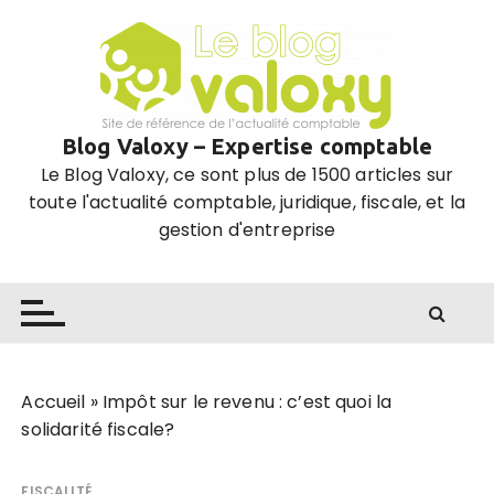
P
a
s
s
e
Blog Valoxy – Expertise comptable
r
Le Blog Valoxy, ce sont plus de 1500 articles sur
a
toute l'actualité comptable, juridique, fiscale, et la
u
gestion d'entreprise
c
o
n
t
e
n
u
Accueil
»
Impôt sur le revenu : c’est quoi la
solidarité fiscale?
FISCALITÉ