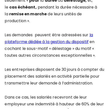
seulement «
pour
la
dur
é
e
du
d
é
lestage
,
et,
le
cas
é
ch
éant,
pendant la durée nécessaire à
la
remise en marche
de leurs unités de
production ».
Les demandes peuvent être adressées sur
la
plateforme dédiée à la gestion du dispositif
en
cochant le sous-motif « délestage » du motif «
toutes autres circonstances exceptionnelles ».
Les entreprises disposent de 30 jours à compter du
placement des salariés en activité partielle pour
transmettre leur demande à l’administration.
Dans ce cas, les salariés recevront de leur
employeur une indemnité à hauteur de 60% de leur