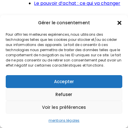
Le pouvoir d’achat : ce qui va changer
Gérer le consentement
Pour offrir les meilleures expériences, nous utilisons des
Tweetez
Partagez
Partagez
technologies telles que les cookies pour stocker et/ou accéder
aux informations des appareils. Le fait de consentir à ces
technologies nous permettra de traiter des données telles que le
comportement de navigation ou les ID uniques sur ce site. Le fait
de ne pas consentir ou de retirer son consentement peut avoir un
PUBLICATION PRÉCÉDENTE
effet négatif sur certaines caractéristiques et fonctions.
Le PLFSS 2023
Accepter
Refuser
PUBLICATION SUIVANTE
Délestage électrique et chômage partiel
Voir les préférences
mentions légales