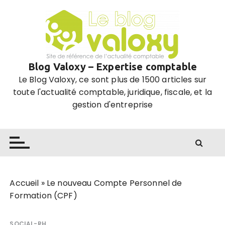
P
a
s
s
e
Blog Valoxy – Expertise comptable
r
Le Blog Valoxy, ce sont plus de 1500 articles sur
a
toute l'actualité comptable, juridique, fiscale, et la
u
gestion d'entreprise
c
o
n
t
e
n
u
Accueil
»
Le nouveau Compte Personnel de
Formation (CPF)
SOCIAL-RH