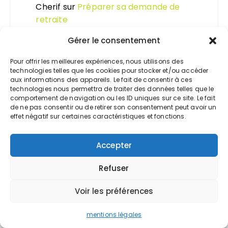
Cherif
sur
Préparer sa demande de
retraite
Department of Computer Science
sur
Gérer le consentement
Connaître et maîtriser votre taux de
Pour offrir les meilleures expériences, nous utilisons des
marge
technologies telles que les cookies pour stocker et/ou accéder
aux informations des appareils. Le fait de consentir à ces
Department of Computer Science
sur
technologies nous permettra de traiter des données telles que le
Personne morale et personne physique,
comportement de navigation ou les ID uniques sur ce site. Le fait
de ne pas consentir ou de retirer son consentement peut avoir un
quelle différence ?
effet négatif sur certaines caractéristiques et fonctions.
Expert-comptable Valoxy
sur
L’expert-
Accepter
comptable et la lutte contre le
blanchiment
Refuser
Voir les préférences
mentions légales