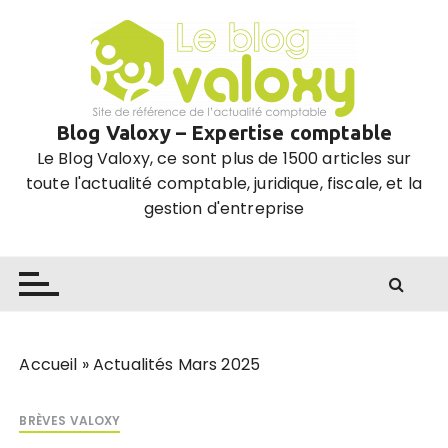
P
a
s
s
e
Blog Valoxy – Expertise comptable
r
Le Blog Valoxy, ce sont plus de 1500 articles sur
a
toute l'actualité comptable, juridique, fiscale, et la
u
gestion d'entreprise
c
o
n
t
e
n
u
Accueil
»
Actualités Mars 2025
BRÈVES VALOXY