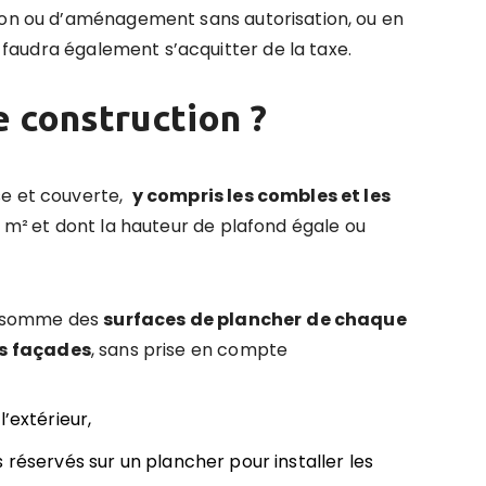
tion ou d’aménagement sans autorisation, ou en
il faudra également s’acquitter de la taxe.
e construction
?
se et couverte,
y compris les combles et les
5 m²
et dont la hauteur de plafond égale ou
la somme des
surfaces de plancher
de chaque
s faç
ades
, sans prise en compte
’extérieur,
 réservés sur un plancher pour installer les