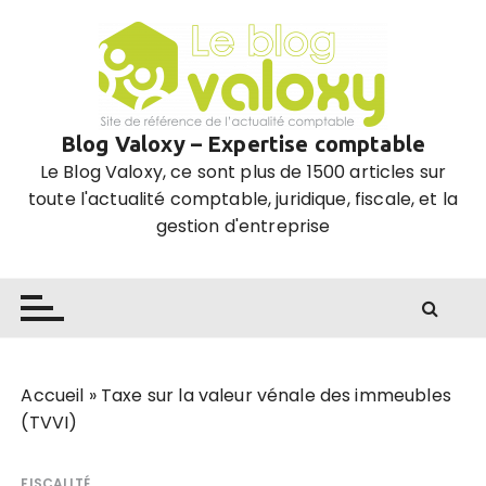
P
a
s
s
e
Blog Valoxy – Expertise comptable
r
Le Blog Valoxy, ce sont plus de 1500 articles sur
a
toute l'actualité comptable, juridique, fiscale, et la
u
gestion d'entreprise
c
o
n
t
e
n
u
Accueil
»
Taxe sur la valeur vénale des immeubles
(TVVI)
FISCALITÉ