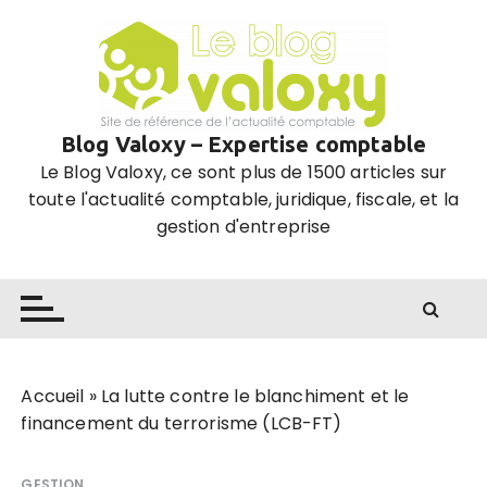
P
a
s
s
e
Blog Valoxy – Expertise comptable
r
Le Blog Valoxy, ce sont plus de 1500 articles sur
a
toute l'actualité comptable, juridique, fiscale, et la
u
gestion d'entreprise
c
o
n
t
e
n
u
Accueil
»
La lutte contre le blanchiment et le
financement du terrorisme (LCB-FT)
GESTION