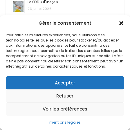
Le CDD « d’usage »
23 juillet 2026
Cession de titres de SCI
Gérer le consentement
16 juillet 2026
Pour offrir les meilleures expériences, nous utilisons des
technologies telles que les cookies pour stocker et/ou accéder
aux informations des appareils. Le fait de consentir à ces
technologies nous permettra de traiter des données telles que le
comportement de navigation ou les ID uniques sur ce site. Le fait
de ne pas consentir ou de retirer son consentement peut avoir un
effet négatif sur certaines caractéristiques et fonctions.
newsletter
Accepter
Nom
Refuser
Voir les préférences
Email *
mentions légales