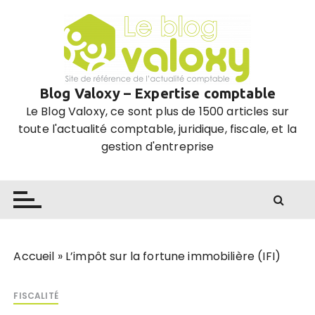
P
a
s
s
e
Blog Valoxy – Expertise comptable
r
Le Blog Valoxy, ce sont plus de 1500 articles sur
a
toute l'actualité comptable, juridique, fiscale, et la
u
gestion d'entreprise
c
o
n
t
e
n
u
Accueil
»
L’impôt sur la fortune immobilière (IFI)
FISCALITÉ