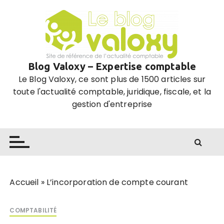
P
a
s
s
e
Blog Valoxy – Expertise comptable
r
Le Blog Valoxy, ce sont plus de 1500 articles sur
a
toute l'actualité comptable, juridique, fiscale, et la
u
gestion d'entreprise
c
o
n
t
e
n
u
Accueil
»
L’incorporation de compte courant
COMPTABILITÉ