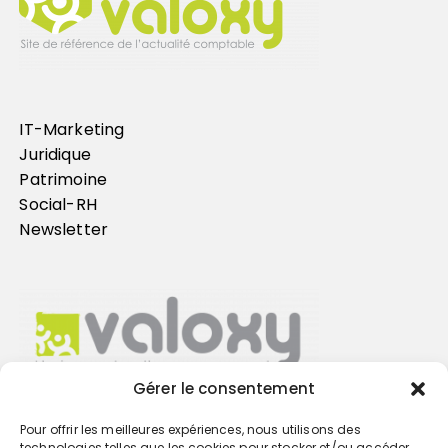
IT-Marketing
Juridique
Patrimoine
Social-RH
Newsletter
Gérer le consentement
Pour offrir les meilleures expériences, nous utilisons des
Trouvez votre cabinet
technologies telles que les cookies pour stocker et/ou accéder