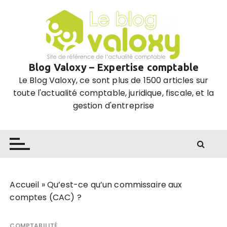
P
a
s
s
e
Blog Valoxy – Expertise comptable
r
Le Blog Valoxy, ce sont plus de 1500 articles sur
a
toute l'actualité comptable, juridique, fiscale, et la
u
gestion d'entreprise
c
o
n
t
e
n
u
Accueil
»
Qu’est-ce qu’un commissaire aux
comptes (CAC) ?
COMPTABILITÉ