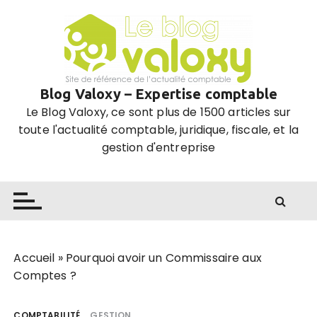
P
a
s
s
e
Blog Valoxy – Expertise comptable
r
Le Blog Valoxy, ce sont plus de 1500 articles sur
a
toute l'actualité comptable, juridique, fiscale, et la
u
gestion d'entreprise
c
o
n
t
e
n
u
Accueil
»
Pourquoi avoir un Commissaire aux
Comptes ?
COMPTABILITÉ
GESTION