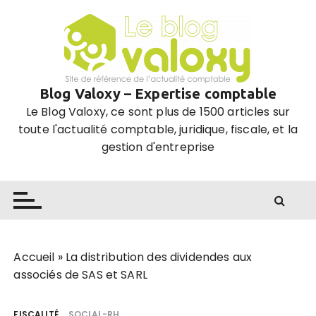
P
a
s
s
e
Blog Valoxy – Expertise comptable
r
Le Blog Valoxy, ce sont plus de 1500 articles sur
a
toute l'actualité comptable, juridique, fiscale, et la
u
gestion d'entreprise
c
o
n
t
e
n
u
Accueil
»
La distribution des dividendes aux
associés de SAS et SARL
FISCALITÉ
SOCIAL-RH