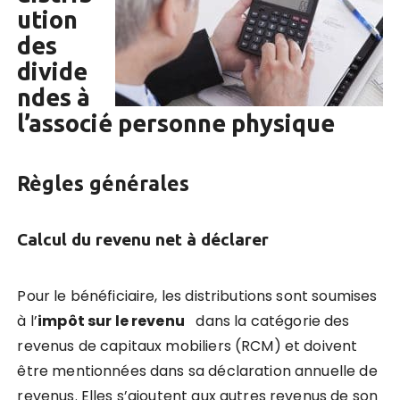
ution
des
divide
ndes à
l’associé personne physique
Règles générales
Calcul du revenu net à déclarer
Pour le bénéficiaire, les distributions sont soumises
à l’
impôt sur le revenu
dans la catégorie des
revenus de capitaux mobiliers (RCM) et doivent
être mentionnées dans sa déclaration annuelle de
revenus. Elles s’ajoutent aux autres revenus de son