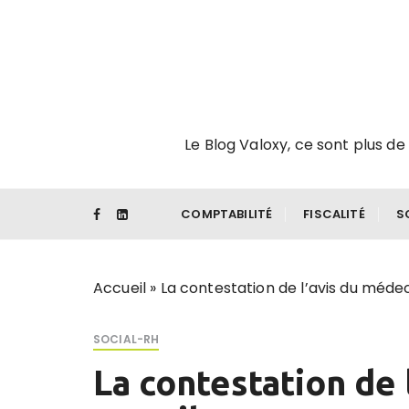
P
a
s
s
e
r
Le Blog Valoxy, ce sont plus de 
a
u
c
o
COMPTABILITÉ
FISCALITÉ
S
n
t
e
Accueil
»
La contestation de l’avis du médec
n
u
SOCIAL-RH
La contestation de 