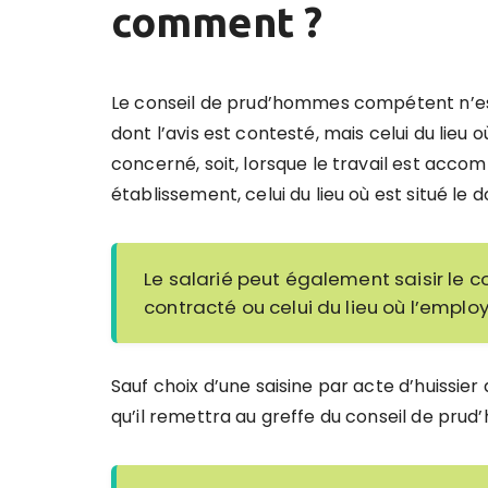
comment ?
Le conseil de prud’hommes compétent n’est 
dont l’avis est contesté, mais celui du lieu o
concerné, soit, lorsque le travail est acco
établissement, celui du lieu où est situé le d
Le salarié peut également saisir le c
contracté ou celui du lieu où l’employ
Sauf choix d’une saisine par acte d’huissier
qu’il remettra au greffe du conseil de pru