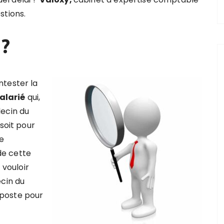
stions.
 ?
ntester la
alarié
qui,
decin du
soit pour
le
 de cette
 vouloir
ecin du
poste pour