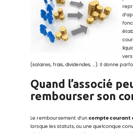
repr
d’ap
fonc
étab
cour
liqu
vers
(salaires, frais, dividendes, …). Il donne par
Quand l’associé peu
rembourser son co
Le remboursement d’un
compte courant 
lorsque les statuts, ou une quelconque con