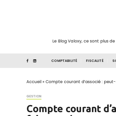
P
a
s
s
e
r
Le Blog Valoxy, ce sont plus de 
a
u
c
o
COMPTABILITÉ
FISCALITÉ
S
n
t
e
Accueil
»
Compte courant d’associé : peut-o
n
u
GESTION
Compte courant d’a