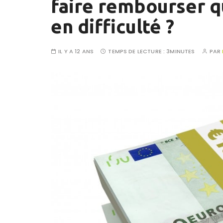
faire rembourser q
en difficulté ?
IL Y A 12 ANS
TEMPS DE LECTURE :
3MINUTES
PAR