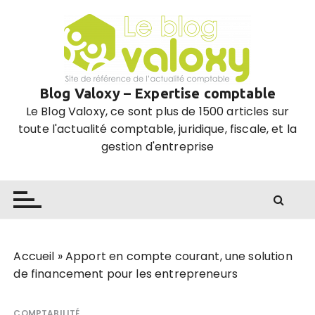
P
a
s
s
e
Blog Valoxy – Expertise comptable
r
Le Blog Valoxy, ce sont plus de 1500 articles sur
a
toute l'actualité comptable, juridique, fiscale, et la
u
gestion d'entreprise
c
o
n
t
e
n
u
Accueil
»
Apport en compte courant, une solution
de financement pour les entrepreneurs
COMPTABILITÉ