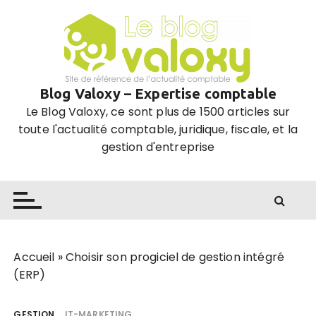
P
a
s
s
e
Blog Valoxy – Expertise comptable
r
Le Blog Valoxy, ce sont plus de 1500 articles sur
a
toute l'actualité comptable, juridique, fiscale, et la
u
gestion d'entreprise
c
o
n
t
e
n
u
Accueil
»
Choisir son progiciel de gestion intégré
(ERP)
GESTION
IT-MARKETING