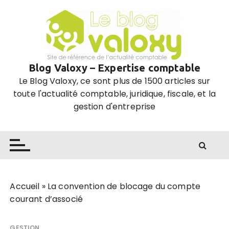
P
a
s
s
e
Blog Valoxy – Expertise comptable
r
Le Blog Valoxy, ce sont plus de 1500 articles sur
a
toute l'actualité comptable, juridique, fiscale, et la
u
gestion d'entreprise
c
o
n
t
e
n
u
Accueil
»
La convention de blocage du compte
courant d’associé
GESTION