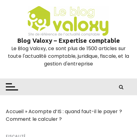
P
a
s
s
e
Blog Valoxy – Expertise comptable
r
Le Blog Valoxy, ce sont plus de 1500 articles sur
a
toute l'actualité comptable, juridique, fiscale, et la
u
gestion d'entreprise
c
o
n
t
e
n
u
Accueil
»
Acompte d’IS : quand faut-il le payer ?
Comment le calculer ?
FISCALITÉ