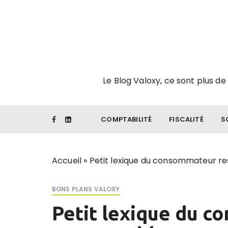
P
a
s
s
e
r
Le Blog Valoxy, ce sont plus de 
a
u
c
o
COMPTABILITÉ
FISCALITÉ
S
n
t
e
Accueil
»
Petit lexique du consommateur r
n
u
BONS PLANS VALOXY
Petit lexique du 