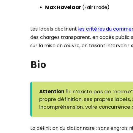
Max Havelaar
(FairTrade)
Les labels déclinent
les critères du comme
des charges transparent, en accès public su
sur la mise en œuvre, en faisant intervenir
Bio
Attention !
il n’existe pas de “norme
propre définition, ses propres labels
incompréhension, voire concurrence 
La définition du dictionnaire : sans engrais n