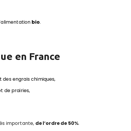
 l’alimentation
bio
.
que en France
et des engrais chimiques,
 de prairies,
rès importante,
de l’ordre de 50%
.