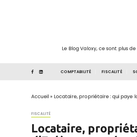
P
a
s
s
e
r
Le Blog Valoxy, ce sont plus de 
a
u
c
o
COMPTABILITÉ
FISCALITÉ
S
n
t
e
Accueil
»
Locataire, propriétaire : qui pay
n
u
FISCALITÉ
Locataire, propriéta