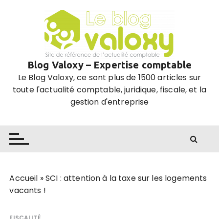
P
a
s
s
e
Blog Valoxy – Expertise comptable
r
Le Blog Valoxy, ce sont plus de 1500 articles sur
a
toute l'actualité comptable, juridique, fiscale, et la
u
gestion d'entreprise
c
o
n
t
e
n
u
Accueil
»
SCI : attention à la taxe sur les logements
vacants !
FISCALITÉ