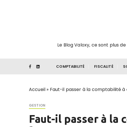
P
a
s
s
e
r
Le Blog Valoxy, ce sont plus de 
a
u
c
o
COMPTABILITÉ
FISCALITÉ
S
n
t
e
Accueil
»
Faut-il passer à la comptabilité à
n
u
GESTION
Faut-il passer à la 