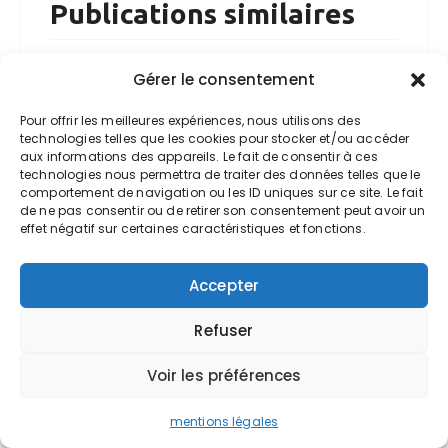
Publications similaires
Gérer le consentement
Prime pour l’achat d’un
véhicule utilitaire léger
Pour offrir les meilleures expériences, nous utilisons des
(VUL)
technologies telles que les cookies pour stocker et/ou accéder
aux informations des appareils. Le fait de consentir à ces
PAR
EXPERT-COMPTABLE VALOXY
technologies nous permettra de traiter des données telles que le
comportement de navigation ou les ID uniques sur ce site. Le fait
de ne pas consentir ou de retirer son consentement peut avoir un
Le barème kilométrique
effet négatif sur certaines caractéristiques et fonctions.
2026
Accepter
PAR
EXPERT-COMPTABLE VALOXY
Refuser
La déclaration d’impôts
Voir les préférences
2026
mentions légales
PAR
EXPERT-COMPTABLE VALOXY