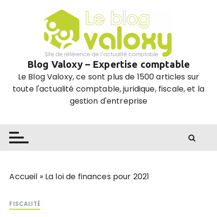
P
a
s
s
e
Blog Valoxy – Expertise comptable
r
Le Blog Valoxy, ce sont plus de 1500 articles sur
a
toute l'actualité comptable, juridique, fiscale, et la
u
gestion d'entreprise
c
o
n
t
e
n
u
Accueil
»
La loi de finances pour 2021
FISCALITÉ