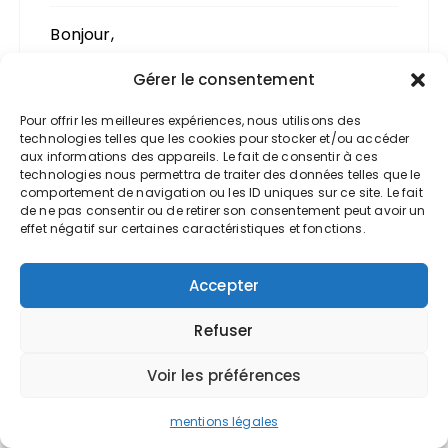
Bonjour,
Merci beaucoup pour vos
Gérer le consentement
encouragements.
Pour offrir les meilleures expériences, nous utilisons des
Cordialement,
technologies telles que les cookies pour stocker et/ou accéder
L’équipe Valoxy, Expert comptable à Lille
aux informations des appareils. Le fait de consentir à ces
technologies nous permettra de traiter des données telles que le
comportement de navigation ou les ID uniques sur ce site. Le fait
Répondre
de ne pas consentir ou de retirer son consentement peut avoir un
effet négatif sur certaines caractéristiques et fonctions.
Accepter
Refuser
Leandre
Voir les préférences
25 avril 2017 à 10h34
mentions légales