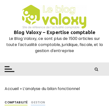
P
a
s
s
e
Blog Valoxy – Expertise comptable
r
Le Blog Valoxy, ce sont plus de 1500 articles sur
a
toute l'actualité comptable, juridique, fiscale, et la
u
gestion d'entreprise
c
o
n
t
e
n
u
Accueil
»
L’analyse du bilan fonctionnel
COMPTABILITÉ
GESTION