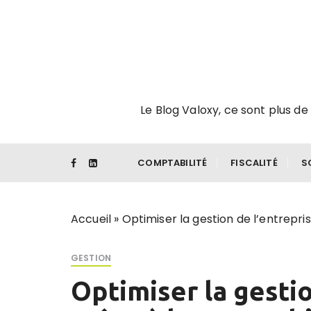
P
a
s
s
e
r
Le Blog Valoxy, ce sont plus de 
a
u
c
o
COMPTABILITÉ
FISCALITÉ
S
n
t
e
Accueil
»
Optimiser la gestion de l’entrepri
n
u
GESTION
Optimiser la gestio