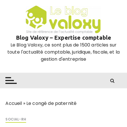
P
a
s
s
e
Blog Valoxy – Expertise comptable
r
Le Blog Valoxy, ce sont plus de 1500 articles sur
a
toute l'actualité comptable, juridique, fiscale, et la
u
gestion d'entreprise
c
o
n
t
e
n
u
Accueil
»
Le congé de paternité
SOCIAL-RH