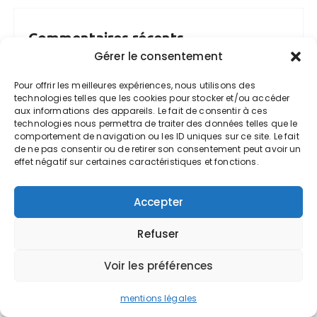
Commentaires récents
Gérer le consentement
Determinant Calculator
sur
Contourner
les filtres anti-spam dans une campagne
Pour offrir les meilleures expériences, nous utilisons des
technologies telles que les cookies pour stocker et/ou accéder
e-mailing
aux informations des appareils. Le fait de consentir à ces
technologies nous permettra de traiter des données telles que le
Cherif
sur
Préparer sa demande de
comportement de navigation ou les ID uniques sur ce site. Le fait
retraite
de ne pas consentir ou de retirer son consentement peut avoir un
effet négatif sur certaines caractéristiques et fonctions.
Department of Computer Science
sur
Connaître et maîtriser votre taux de
Accepter
marge
Refuser
Department of Computer Science
sur
Personne morale et personne physique,
Voir les préférences
quelle différence ?
mentions légales
Expert-comptable Valoxy
sur
L’expert-