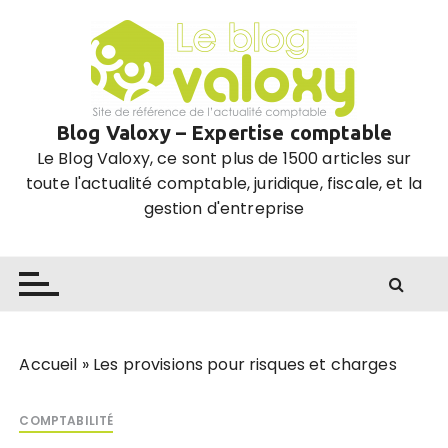
P
a
s
s
e
Blog Valoxy – Expertise comptable
r
Le Blog Valoxy, ce sont plus de 1500 articles sur
a
toute l'actualité comptable, juridique, fiscale, et la
u
gestion d'entreprise
c
o
n
t
e
n
u
Accueil
»
Les provisions pour risques et charges
COMPTABILITÉ