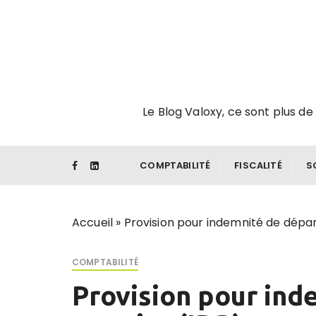
P
a
s
s
e
r
Le Blog Valoxy, ce sont plus de 
a
u
c
o
COMPTABILITÉ
FISCALITÉ
S
n
t
e
Accueil
»
Provision pour indemnité de départ
n
u
COMPTABILITÉ
Provision pour ind