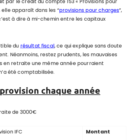
ait par le crédit du compte 153 « Provisions pour
, elle apparaît dans les “
provisions pour charges
”,
c’est à dire à mi-chemin entre les capitaux
tible du
résultat fiscal
, ce qui explique sans doute
isent. Néanmoins, restez prudents, les mauvaises
rts en retraite une même année pourraient
n’a été comptabilisée.
a provision chaque année
traite de 3000€
vision IFC
Montant